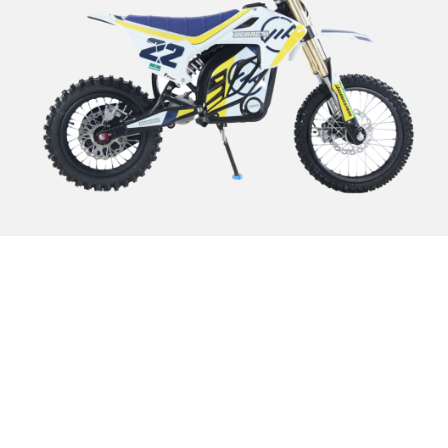
Nowoczesność i Moc w Terenie
Cross Berreta Eco 1000 W to najnowsza propozycja dla
entuzjastów jazdy terenowej, którzy szukają wydajnego i
ekologicznego rozwiązania. Pojazd został zaprojektowany z