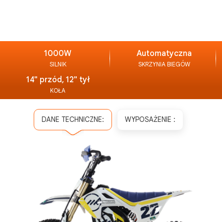
1000W
Automatyczna
SILNIK
SKRZYNIA BIEGÓW
14" przód, 12" tył
KOŁA
DANE TECHNICZNE:
WYPOSAŻENIE :